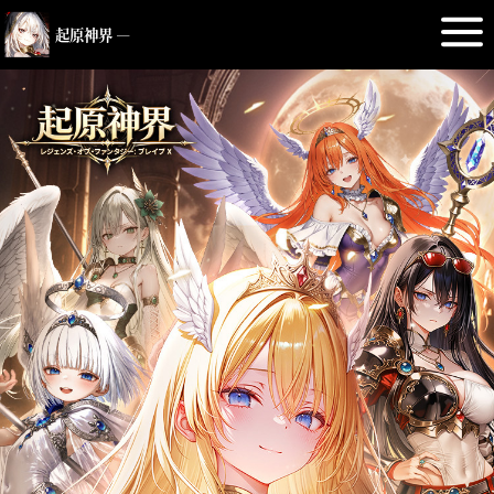
起原神界 ―