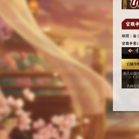
官職
期間：毎
官職争奪