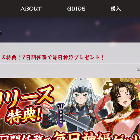
ABOUT
GUIDE
購入
ト
ース特典！7日間任務で毎日神姫プレゼント！
2