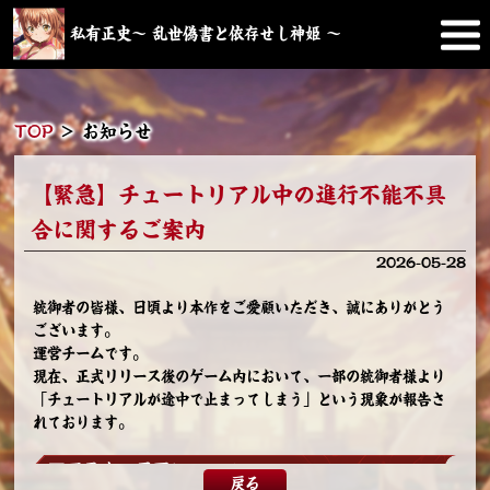
私有正史～ 乱世偽書と依存せし神姫 ～
TOP
＞
お知らせ
【緊急】チュートリアル中の進行不能不具
合に関するご案内
2026-05-28
統御者の皆様、日頃より本作をご愛顧いただき、誠にありがとう
ございます。
運営チームです。
現在、正式リリース後のゲーム内において、一部の統御者様より
「チュートリアルが途中で止まってしまう」という現象が報告さ
れております。
■不具合の原因について
戻る