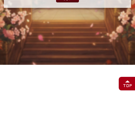
原因を調査いたしましたところ、皆様のローカルネットワークの
瞬断や一時的な乱れ・接続不良により、リソースの読み込みが正
常に行われず、チュートリアルが異常中断してしまう可能性があ
ることが判明いたしました。
■対処方法について
（お試しいただきたいこと）
本現象に遭遇された場合、大変お手数ですが以下の操作を行うこ
とで、通常は問題が解決し、正常に進行できるようになります。
1.ブラウザ（またはアプリ）の「ページの更新」を行ってくださ
い。
2.一度ゲームを完全に終了し、再度ゲームを「再起動」してくだ
さい。
■上記を行っても解決しない場合
再起動等を試しても現象が改善されない場合は、大変お手数では
ございますが、ゲーム内の【お問い合わせ】よりご連絡いただけ
ますようお願い申し上げます。
その際、「進行不能になっている画面のスクリーンショット」を
添付していただけますと、よりスムーズな原因究明とサポートが
可能となります。