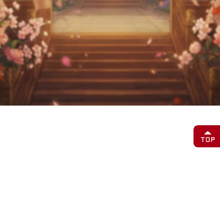
【メンテナンス内容】
●イベント実装
【メンテナンス中の注意事項】
・メンテナンス前にゲームからログアウトすることをお勧めしま
す。ログイン状態が続くと、データ損失や進行状況の不具合が発
生する可能性がありますので、ご注意ください。
・メンテナンス中はゲームにログインできません。あらかじめご
了承ください。
メンテナンスは快適にプレイしていただける環境を提供するため
の作業となります。
プレイヤーの皆様にはご不便をおかけしますが、ご理解とご協力
を賜りますようお願い申し上げます。
今後ともよろしくお願い申し上げます。
運営チーム