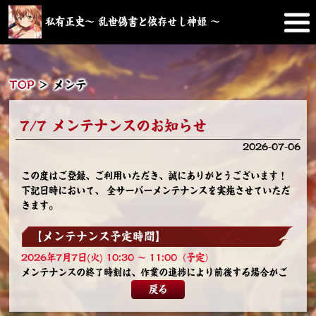
私有正史～ 乱世偽書と依存せし神姫 ～
TOP
＞
メンテ
7/7 メンテナンスのお知らせ
2026-07-06
この度はご登録、ご利用いただき、誠にありがとうございます！
下記日時において、 全サーバーメンテナンスを実施させていただ
きます。
【メンテナンス予定時間】
2026年7月7日(火) 10:30 ～ 11:00（予定）
メンテナンスの終了時刻は、作業の進捗により前後する場合がご
ざいます。終了次第、公式サイトやゲーム内でお知らせいたしま
戻る
す。