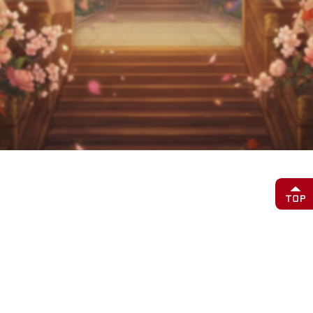
イベント詳細
販売期間： 7月7日(火) 11:00 ～ 7月13日(月) 23:59
※販売開始時のメンテナンス等はございません。時間になりまし
たらゲーム内「特典」画面よりご購入いただけます。
イベント内容：
イベント期間中、ゲーム内の「特典」画面にて「七夕限定パッ
ク」がタイムセールとして登場します。
対象パックの購入によって獲得したVIP EXPの累計に応じて、通
常の報酬に加え、ボーナスとして大量の「神晶」や、本イベント
限定の「七夕限定アイコン」、さらには「初心契約招募券」など
の豪華アイテムが手に入ります。