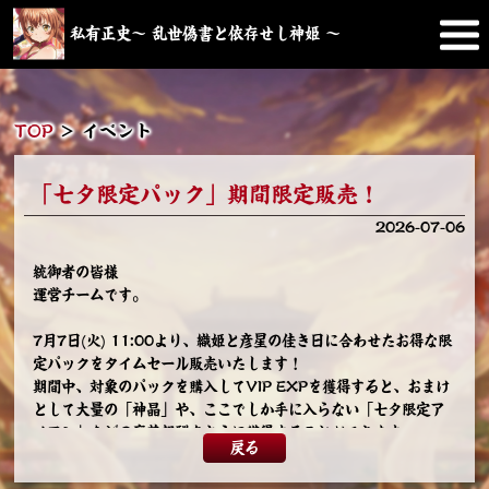
私有正史～ 乱世偽書と依存せし神姫 ～
TOP
＞
イベント
「七夕限定パック」期間限定販売！
2026-07-06
統御者の皆様
運営チームです。
7月7日(火) 11:00より、織姫と彦星の佳き日に合わせたお得な限
定パックをタイムセール販売いたします！
期間中、対象のパックを購入してVIP EXPを獲得すると、おまけ
として大量の「神晶」や、ここでしか手に入らない「七夕限定ア
イコン」などの豪華報酬をさらに獲得することができます。
戻る
詳細は以下の通りです。