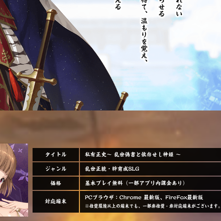
タイトル
私有正史～ 乱世偽書と依存せし神姫 ～
ジャンル
乱世正統・絆育成SLG
価格
基本プレイ無料（一部アプリ内課金あり）
PCブラウザ：Chrome 最新版、FireFox最新版
対応端末
※推奨環境以上の端末でも、一部非推奨・非対応端末がございます