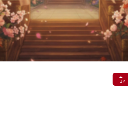
に、個別規程としてこの利用規約（以下「本利用規約」といいま
す）が適用されます。事前によくお読みいただいた上で、インゲ
ーム規約と本利用規約を守って本サービスをご利用ください。
(4) 本利用規約とは別に、それぞれ個別の本サービスの提供・利
用について設けられている利用規約やガイドライン並びに随時当
社より公表される各種の取り決めや通知（以下「個別規約」とい
います）は、本利用規約と一体をなすものであり、個別規約の内
容と本利用規約の内容とが異なる場合には、個別規約の内容が本
利用規約の内容に優先して適用されます。
(5) 当社は、利用者の承諾を要することなく、本利用規約を随時
任意に変更する場合があります。この場合、当社は直ちに変更後
の本利用規約を本サービスのウェブサイト（以下「本サイト」と
いいます）に掲示するものとし、利用者が閲覧可能となった時点
で変更の効力が生じるものとします。
(6) 本利用規約の用語の意味は、特に記載のない限り、インゲー
ム規約の規定にしたがいます。
2.本サービスについて
(1) 本サービスの利用登録は、利用者が自分の利用者IDとパスワ